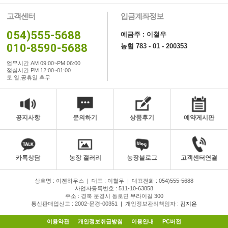
고객센터
입금계좌정보
054)555-5688
예금주 : 이철우
010-8590-5688
농협 783 - 01 - 200353
업무시간 AM 09:00~PM 06:00
점심시간 PM 12:00~01:00
토,일,공휴일 휴무
공지사항
문의하기
상품후기
예약게시판
카톡상담
농장 갤러리
농장블로그
고객센터연결
상호명 : 이젠하우스
|
대표 : 이철우
|
대표전화 : 054)555-5688
사업자등록번호 : 511-10-63858
주소 : 경북 문경시 동로면 무라이길 300
통신판매업신고 : 2002-문경-00351
|
개인정보관리책임자 :
김지은
이용약관
개인정보취급방침
이용안내
PC버전