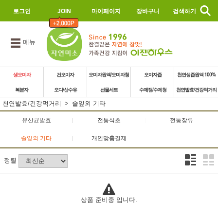
로그인
JOIN
마이페이지
장바구니
검색하기
메뉴
생오미자
건오미자
오미자원액/오미자청
오미자즙
천연생즙원액 100%
복분자
오디/산수유
선물세트
수제잼/수제청
천연발효/건강먹거리
천연발효/건강먹거리
솔잎외 기타
유산균발효
전통식초
전통장류
솔잎외 기타
개인맞춤결제
정렬
상품 준비중 입니다.