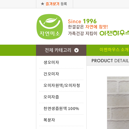
이젠하우스 소개
생오미자
건오미자
오미자원액/오미자청
오미자즙
천연생즙원액 100%
복분자