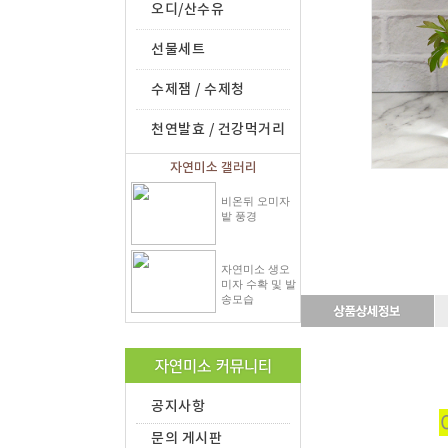
오디/산수유
선물세트
수제잼 / 수제청
천연발효 / 건강먹거리
자연미소 갤러리
비온뒤 오미자
밭 풍경
자연미소 생오
미자 수확 및 발
송모습
공지사항
문의 게시판