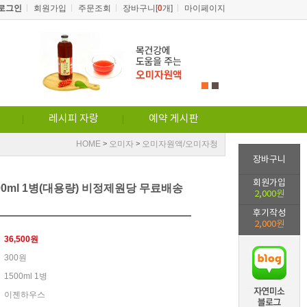
로그인
회원가입
주문조회
장바구니[
0
개]
마이페이지
1
2
레시피 자랑
예약 게시판
HOME
오미자
오미자원액/오미자청
>
>
장바구니
회원가입
00ml 1병(대용량) 비정제원당 무료배송
2,000원
후기작성
2,000원
36,500
원
300원
1500ml 1병
이젠하우스