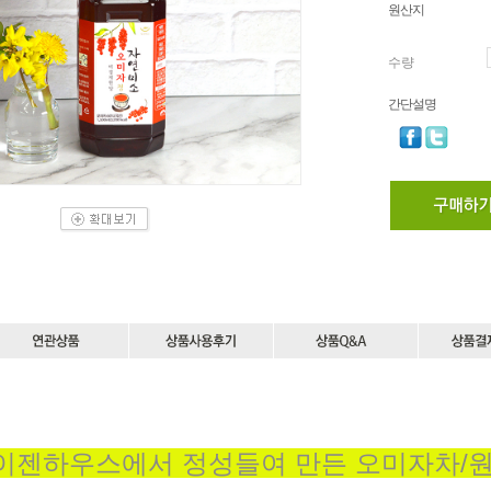
원산지
수량
간단설명
이젠하우스에서 정성들여 만든 오미자차/원