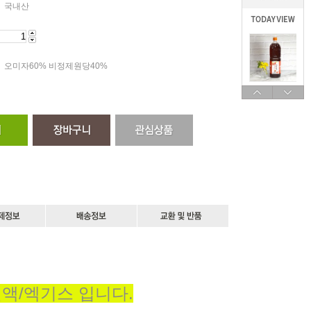
국내산
오미자60% 비정제원당40%
액/엑기스 입니다.