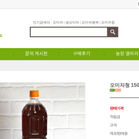
인기검색어 :
오미자
|
생오미자
|
오미자원액
|
오미자청
문의 게시판
구매후기
농장 갤러리
오미자청 15
판매가격
적립금
규격
제조/판매원