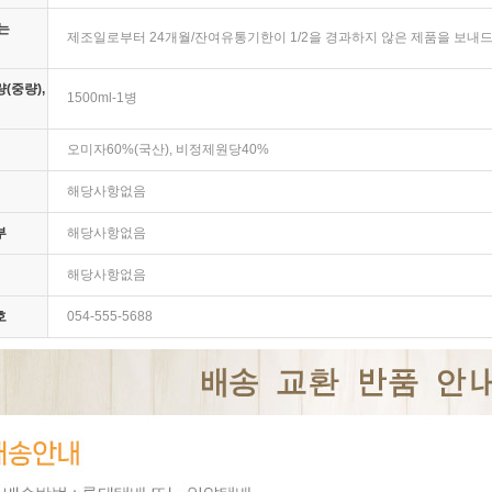
는
제조일로부터 24개월/잔여유통기한이 1/2을 경과하지 않은 제품을 보내
(중량),
1500ml-1병
오미자60%(국산), 비정제원당40%
해당사항없음
부
해당사항없음
해당사항없음
호
054-555-5688