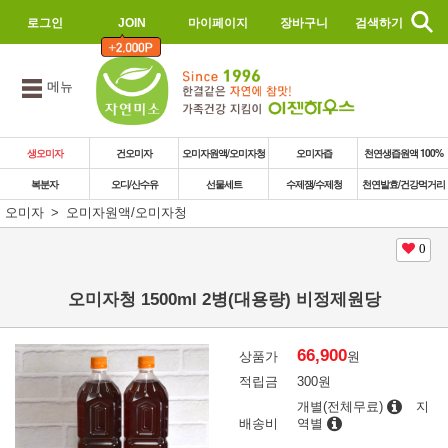
로그인
JOIN
마이페이지
장바구니
검색하기
메뉴
생오미자
건오미자
오미자원액/오미자청
오미자즙
천연생즙원액 100%
복분자
오디/산수유
선물세트
수제잼/수제청
천연발효/건강먹거리
오미자
오미자원액/오미자청
0
오미자청 1500ml 2병(대용량) 비정제원당
66,900
상품가
원
적립금
300원
개별(전체무료)
지
배송비
역별