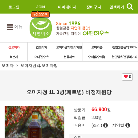
로그인
JOIN
마이페이지
장바구니
검색하기
메뉴
생오미자
건오미자
오미자원액/오미자청
오미자즙
천연생즙원액 100%
복분자
오디/산수유
선물세트
수제잼/수제청
천연발효/건강먹거리
오미자
오미자원액/오미자청
0
오미자청 1L 3병(페트병) 비정제원당
66,900
상품가
원
적립금
300원
배송비
(조건)
지역별
수량