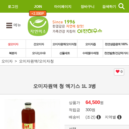
로그인
JOIN
마이페이지
장바구니
검색하기
메뉴
생오미자
건오미자
오미자원액/오미자청
오미자즙
천연생즙원액 100%
복분자
오디/산수유
선물세트
수제잼/수제청
천연발효/건강먹거리
오미자
오미자원액/오미자청
0
오미자원액 청 엑기스 1L 3병
64,500
상품가
원
적립금
300원
배송비
(조건)
지역별
선택