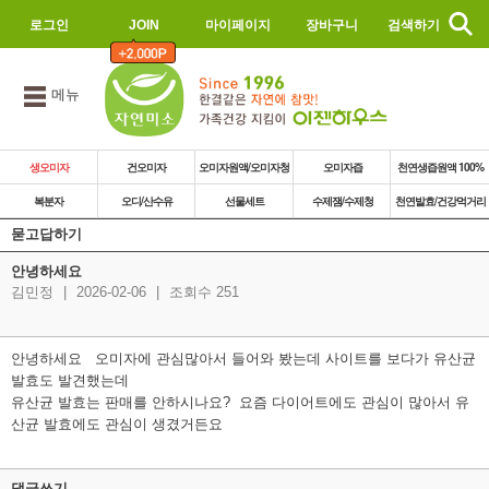
로그인
JOIN
마이페이지
장바구니
검색하기
메뉴
생오미자
건오미자
오미자원액/오미자청
오미자즙
천연생즙원액 100%
복분자
오디/산수유
선물세트
수제잼/수제청
천연발효/건강먹거리
묻고답하기
안녕하세요
김민정
|
2026-02-06
|
조회수 251
안녕하세요 오미자에 관심많아서 들어와 봤는데 사이트를 보다가 유산균
발효도 발견했는데
유산균 발효는 판매를 안하시나요? 요즘 다이어트에도 관심이 많아서 유
산균 발효에도 관심이 생겼거든요
댓글쓰기