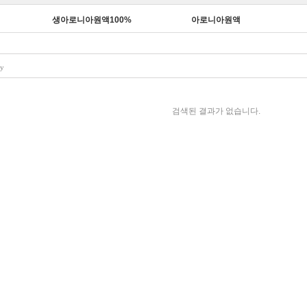
생아로니아원액100%
아로니아원액
ry
검색된 결과가 없습니다.