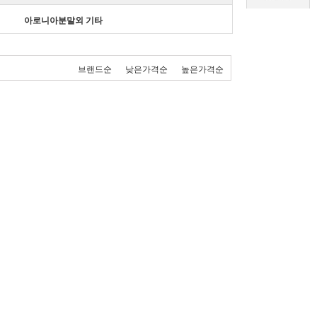
아로니아분말외 기타
브랜드순
낮은가격순
높은가격순