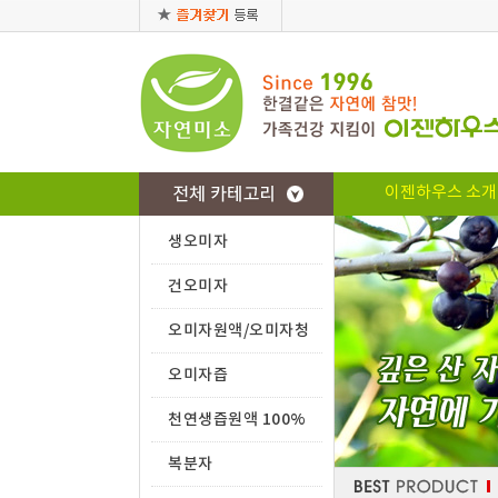
이젠하우스 소개
생오미자
건오미자
오미자원액/오미자청
오미자즙
천연생즙원액 100%
복분자