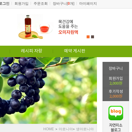
로그인
회원가입
주문조회
장바구니[
0
개]
마이페이지
1
2
레시피 자랑
예약 게시판
장바구니
회원가입
2,000원
후기작성
2,000원
HOME
아로니아
생아로니아
>
>