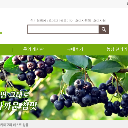
인기검색어 :
오미자
|
생오미자
|
오미자원액
|
오미자청
문의 게시판
구매후기
농장 갤러리