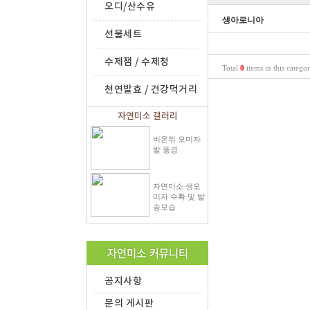
오디/산수유
생아로니아
선물세트
수제잼 / 수제청
Total
0
items in this catego
천연발효 / 건강먹거리
자연미소 갤러리
비온뒤 오미자
밭 풍경
자연미소 생오
미자 수확 및 발
송모습
공지사항
문의 게시판