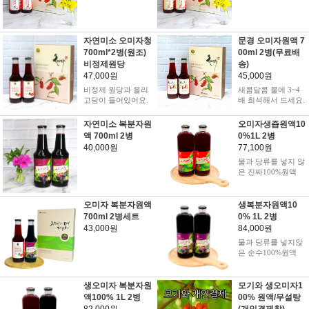
자연미소 오미자청
문경 오미자원액 7
700ml*2병(원조)
00ml 2병(무료배
비정제원당
송)
47,000원
45,000원
비정제 원당과 올리
새콤달콤 물에 3~4
고당이 들어있어요.
배 희석해서 드세요.
자연미소 복분자원
오미자생즙원액10
액 700ml 2병
0%1L 2병
40,000원
77,100원
물과 당류를 넣지 않
은 진짜100%원액
오미자 복분자원액
생복분자원액10
700ml 2병세트
0% 1L 2병
43,000원
84,000원
물과 당류를 넣지않
은 순수100%원액
생오미자 복분자원
모기와 생오미자1
액100% 1L 2병
00% 원액/무설탕