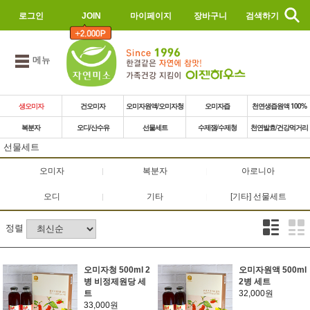
로그인
JOIN
마이페이지
장바구니
검색하기
메뉴
생오미자
건오미자
오미자원액/오미자청
오미자즙
천연생즙원액 100%
복분자
오디/산수유
선물세트
수제잼/수제청
천연발효/건강먹거리
선물세트
오미자
복분자
아로니아
오디
기타
[기타] 선물세트
정렬
오미자청 500ml 2
오미자원액 500ml
병 비정제원당 세
2병 세트
트
32,000원
33,000원