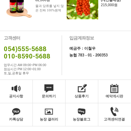
82,000원
(개인결제창)
215,000원
물과 당류를 넣지 않
은 진짜 100%원액
고객센터
입금계좌정보
054)555-5688
예금주 : 이철우
010-8590-5688
농협 783 - 01 - 200353
업무시간 AM 09:00~PM 06:00
점심시간 PM 12:00~01:00
토,일,공휴일 휴무
공지사항
문의하기
상품후기
예약게시판
카톡상담
농장 갤러리
농장블로그
고객센터연결