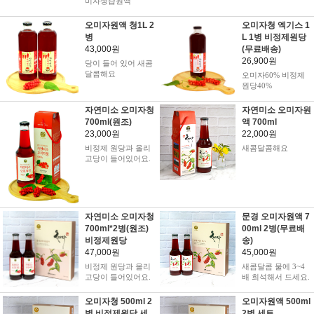
미자생즙원액
오미자원액 청1L 2
오미자청 엑기스 1
병
L 1병 비정제원당
43,000원
(무료배송)
26,900원
당이 들어 있어 새콤
달콤해요
오미자60% 비정제
원당40%
자연미소 오미자청
자연미소 오미자원
700ml(원조)
액 700ml
23,000원
22,000원
비정제 원당과 올리
새콤달콤해요
고당이 들어있어요.
자연미소 오미자청
문경 오미자원액 7
700ml*2병(원조)
00ml 2병(무료배
비정제원당
송)
47,000원
45,000원
비정제 원당과 올리
새콤달콤 물에 3~4
고당이 들어있어요.
배 희석해서 드세요.
오미자청 500ml 2
오미자원액 500ml
병 비정제원당 세
2병 세트