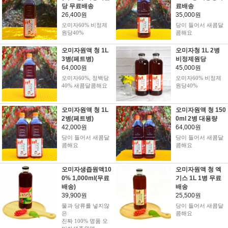
당 무료배송
료배송
26,400원
35,000원
오미자60% 비정제
당이 들어서 새콤달
원당40%
콤해요
오미자원액 청 1L
오미자청 1L 2병
3병(페트병)
비정제원당
64,000원
45,000원
오미자60%, 정백당
오미자60% 비정제
40% 새콤달콤해요
원당40%
오미자원액 청 1L
오미자원액 청 150
2병(페트병)
0ml 2병 대용량
42,000원
64,000원
당이 들어서 새콤달
당이 들어서 새콤달
콤해요
콤해요
오미자생즙원액10
오미자원액 청 엑
0% 1,000ml(무료
기스 1L 1병 무료
배송)
배송
39,900원
25,500원
물과 당류를 넣지않
당이 들어서 새콤달
은
콤해요
진짜 100% 명품 오