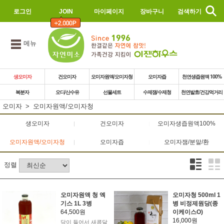
로그인
JOIN
마이페이지
장바구니
검색하기
메뉴
생오미자
건오미자
오미자원액/오미자청
오미자즙
천연생즙원액 100%
복분자
오디/산수유
선물세트
수제잼/수제청
천연발효/건강먹거리
오미자
오미자원액/오미자청
생오미자
건오미자
오미자생즙원액100%
오미자원액/오미자청
오미자즙
오미자잼/분말/환
정렬
오미자원액 청 엑
오미자청 500ml 1
기스 1L 3병
병 비정제원당(종
64,500원
이케이스O)
16,000원
당이 들어서 새콤달